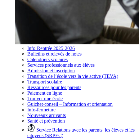
Info-Rentrée 2025-2026
Bulletins et relevés de notes
Calendriers scolaires
Services professionnels aux élèves
Admission et inscription
Transition de l’école vers la vie active (TEVA)
Transport scolaire
Ressources pour les parents
Paiement en ligne
Trouver une école
Guichet-conseil – Information et orientation
Info-fermeture
Nouveaux arrivants
Santé et prévention
Service Relations avec les parents, les élèves et les
citoyens (SRPEC)